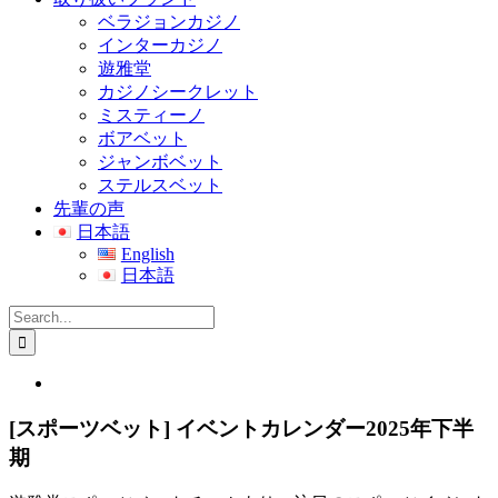
ベラジョンカジノ
インターカジノ
遊雅堂
カジノシークレット
ミスティーノ
ボアベット
ジャンボベット
ステルスベット
先輩の声
日本語
English
日本語
Search
for:
View
Larger
Image
[スポーツベット] イベントカレンダー2025年下半
期