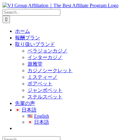
Skip
to
Search
content
for:
ホーム
報酬プラン
取り扱いブランド
ベラジョンカジノ
インターカジノ
遊雅堂
カジノシークレット
ミスティーノ
ボアベット
ジャンボベット
ステルスベット
先輩の声
日本語
English
日本語
Search