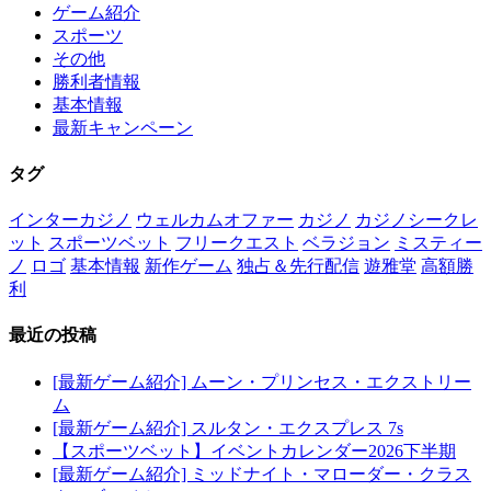
ゲーム紹介
スポーツ
その他
勝利者情報
基本情報
最新キャンペーン
タグ
インターカジノ
ウェルカムオファー
カジノ
カジノシークレ
ット
スポーツベット
フリークエスト
ベラジョン
ミスティー
ノ
ロゴ
基本情報
新作ゲーム
独占＆先行配信
遊雅堂
高額勝
利
最近の投稿
[最新ゲーム紹介] ムーン・プリンセス・エクストリー
ム
[最新ゲーム紹介] スルタン・エクスプレス 7s
【スポーツベット】イベントカレンダー2026下半期
[最新ゲーム紹介] ミッドナイト・マローダー・クラス