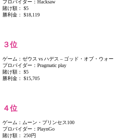
プロバイダー：Hacksaw
賭け額： $5
勝利金： $18,119
３位
ゲーム：ゼウス vs ハデス – ゴッド・オブ・ウォー
プロバイダー：Pragmatic play
賭け額： $5
勝利金： $15,705
４位
ゲーム：ムーン・プリンセス100
プロバイダー：PlaynGo
賭け額： 250円