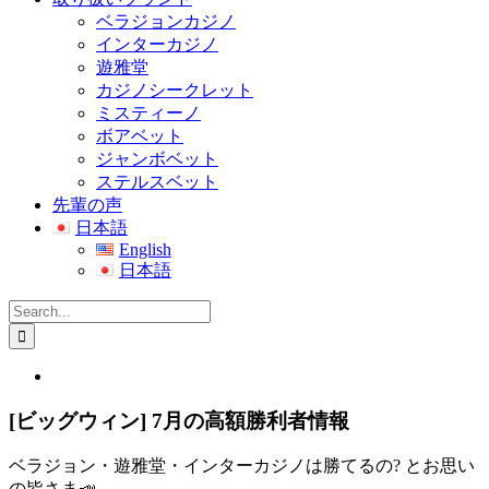
ベラジョンカジノ
インターカジノ
遊雅堂
カジノシークレット
ミスティーノ
ボアベット
ジャンボベット
ステルスベット
先輩の声
日本語
English
日本語
Search
for:
View
Larger
Image
[ビッグウィン] 7月の高額勝利者情報
ベラジョン・遊雅堂・インターカジノは勝てるの? とお思い
の皆さま📣