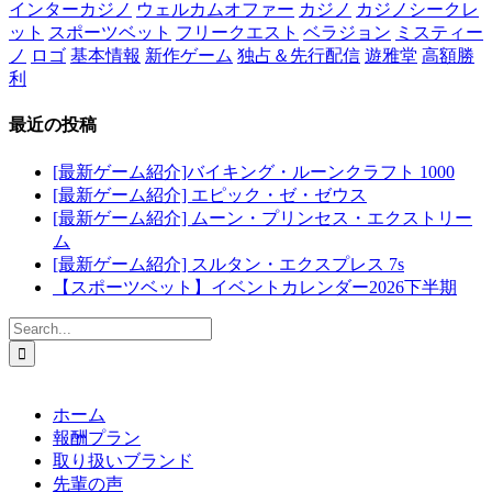
インターカジノ
ウェルカムオファー
カジノ
カジノシークレ
ット
スポーツベット
フリークエスト
ベラジョン
ミスティー
ノ
ロゴ
基本情報
新作ゲーム
独占＆先行配信
遊雅堂
高額勝
利
最近の投稿
[最新ゲーム紹介]バイキング・ルーンクラフト 1000
[最新ゲーム紹介] エピック・ゼ・ゼウス
[最新ゲーム紹介] ムーン・プリンセス・エクストリー
ム
[最新ゲーム紹介] スルタン・エクスプレス 7s
【スポーツベット】イベントカレンダー2026下半期
Search
for:
ホーム
報酬プラン
取り扱いブランド
先輩の声