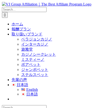
Skip
to
Search
content
for:
ホーム
報酬プラン
取り扱いブランド
ベラジョンカジノ
インターカジノ
遊雅堂
カジノシークレット
ミスティーノ
ボアベット
ジャンボベット
ステルスベット
先輩の声
日本語
English
日本語
Search