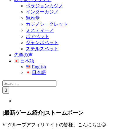
ベラジョンカジノ
インターカジノ
遊雅堂
カジノシークレット
ミスティーノ
ボアベット
ジャンボベット
ステルスベット
先輩の声
日本語
English
日本語
Search
for:
View
Larger
Image
[最新ゲーム紹介]ストームボーン
VJグループアフィリエイトの皆様、こんにちは😊