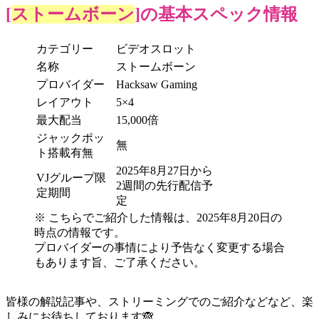
[
ストームボーン
]の基本スペック情報
カテゴリー
ビデオスロット
名称
ストームボーン
プロバイダー
Hacksaw Gaming
レイアウト
5×4
最大配当
15,000倍
ジャックポッ
無
ト搭載有無
2025年8月27日から
VJグループ限
2週間の先行配信予
定期間
定
※ こちらでご紹介した情報は、2025年8月20日の
時点の情報です。
プロバイダーの事情により予告なく変更する場合
もあります旨、ご了承ください。
皆様の解説記事や、ストリーミングでのご紹介などなど、楽
しみにお待ちしております🙈