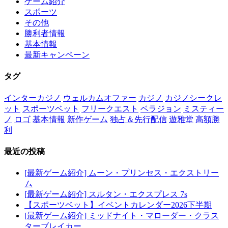
ゲーム紹介
スポーツ
その他
勝利者情報
基本情報
最新キャンペーン
タグ
インターカジノ
ウェルカムオファー
カジノ
カジノシークレ
ット
スポーツベット
フリークエスト
ベラジョン
ミスティー
ノ
ロゴ
基本情報
新作ゲーム
独占＆先行配信
遊雅堂
高額勝
利
最近の投稿
[最新ゲーム紹介] ムーン・プリンセス・エクストリー
ム
[最新ゲーム紹介] スルタン・エクスプレス 7s
【スポーツベット】イベントカレンダー2026下半期
[最新ゲーム紹介] ミッドナイト・マローダー・クラス
ターブレイカー