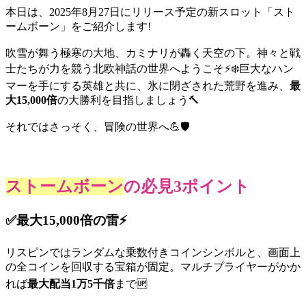
本日は、2025年8月27日にリリース予定の新スロット「スト
ームボーン」をご紹介します!
吹雪が舞う極寒の大地、カミナリが轟く天空の下。神々と戦
士たちが力を競う北欧神話の世界へようこそ⚡❄️巨大なハン
マーを手にする英雄と共に、氷に閉ざされた荒野を進み、
最
大
15,000
倍
の大勝利を目指しましょう🔨
それではさっそく、冒険の世界へ💪🛡️
ストームボーン
の必見3ポイント
✅最大15,000倍の雷⚡
リスピンではランダムな乗数付きコインシンボルと、画面上
の全コインを回収する宝箱が固定。マルチプライヤーがかか
れば
最大配当
1万5千倍
まで🆙