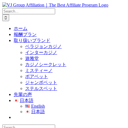
Skip
to
Search
content
for:
ホーム
報酬プラン
取り扱いブランド
ベラジョンカジノ
インターカジノ
遊雅堂
カジノシークレット
ミスティーノ
ボアベット
ジャンボベット
ステルスベット
先輩の声
日本語
English
日本語
Search