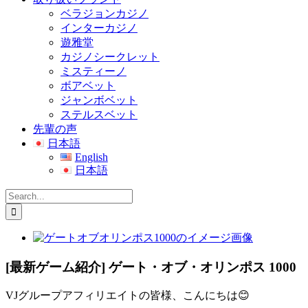
ベラジョンカジノ
インターカジノ
遊雅堂
カジノシークレット
ミスティーノ
ボアベット
ジャンボベット
ステルスベット
先輩の声
日本語
English
日本語
Search
for:
View
Larger
Image
[最新ゲーム紹介] ゲート・オブ・オリンポス 1000
VJグループアフィリエイトの皆様、こんにちは😊