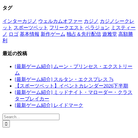
タグ
インターカジノ
ウェルカムオファー
カジノ
カジノシークレ
ット
スポーツベット
フリークエスト
ベラジョン
ミスティー
ノ
ロゴ
基本情報
新作ゲーム
独占＆先行配信
遊雅堂
高額勝
利
最近の投稿
[最新ゲーム紹介] ムーン・プリンセス・エクストリー
ム
[最新ゲーム紹介] スルタン・エクスプレス 7s
【スポーツベット】イベントカレンダー2026下半期
[最新ゲーム紹介] ミッドナイト・マローダー・クラス
ターブレイカー
[最新ゲーム紹介] レイドマーク
Search
for: