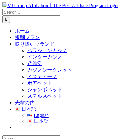
Skip
to
Search
content
for:
ホーム
報酬プラン
取り扱いブランド
ベラジョンカジノ
インターカジノ
遊雅堂
カジノシークレット
ミスティーノ
ボアベット
ジャンボベット
ステルスベット
先輩の声
日本語
English
日本語
Search