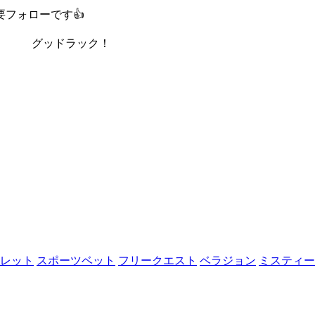
フォローです👍
グッドラック！
レット
スポーツベット
フリークエスト
ベラジョン
ミスティー