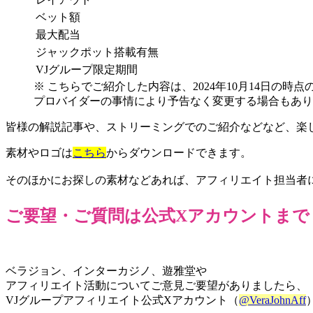
ベット額
最大配当
ジャックポット搭載有無
VJグループ限定期間
※ こちらでご紹介した内容は、2024年10月14日の時
プロバイダーの事情により予告なく変更する場合もあり
皆様の解説記事や、ストリーミングでのご紹介などなど、楽し
素材やロゴは
こちら
からダウンロードできます。
そのほかにお探しの素材などあれば、アフィリエイト担当者に
ご要望・ご質問は公式Xアカウントまで
ベラジョン、インターカジノ、遊雅堂や
アフィリエイト活動についてご意見ご要望がありましたら、
VJグループアフィリエイト公式Xアカウント
（
@VeraJohnAff