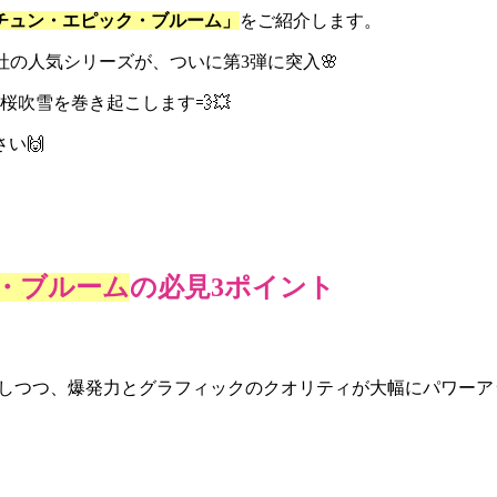
チュン・エピック・ブルーム
」
をご紹介します。
社の人気シリーズが、ついに第
3
弾に突入
🌸
桜吹雪を巻き起こします
💨💥
さい
🙌
・
ブルーム
の必見3ポイント
しつつ、爆発力とグラフィック
のクオリティ
が大幅にパワーア