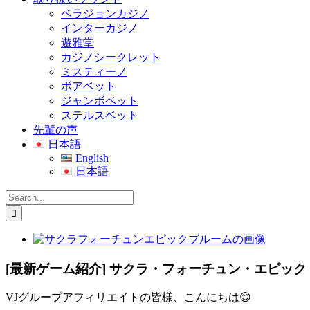
ベラジョンカジノ
インターカジノ
遊雅堂
カジノシークレット
ミスティーノ
ボアベット
ジャンボベット
ステルスベット
先輩の声
日本語
English
日本語
Search
for:
View
Larger
Image
[最新ゲーム紹介] サクラ・フォーチュン・エピッ
VJグループアフィリエイトの皆様、こんにちは😊