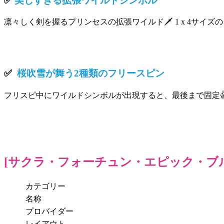
✅
美しすぎる拡張ワイルドシンボル
凛々しく剣を握るプリンセスの拡張ワイルド
🗡️
1 x 4
サイズの
✅
桜吹雪が舞う
2
種類の
フリースピン
フリスピ中にワイルドシンボルが出現すると、最後まで固定

[
サクラ・フォーチュン・エピック・
ブ
カテゴリー
名称
プロバイダー
レイアウト