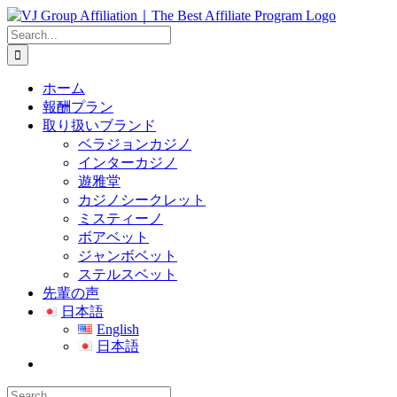
Skip
to
Search
content
for:
ホーム
報酬プラン
取り扱いブランド
ベラジョンカジノ
インターカジノ
遊雅堂
カジノシークレット
ミスティーノ
ボアベット
ジャンボベット
ステルスベット
先輩の声
日本語
English
日本語
Search