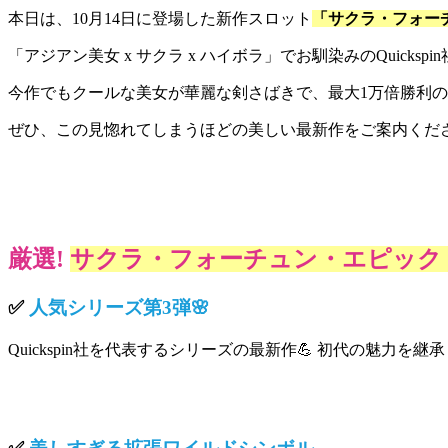
本日は、10月14日に登場した新作スロット
「
サクラ・フォー
「アジアン美女
x
サクラ
x
ハイボラ
」
でお馴染みの
Quickspin
今作でもクールな美女が華麗な剣さばきで、最大
1
万倍勝利の
ぜひ、この見惚れてしまうほどの美しい最新作をご案内くだ
厳選!
サクラ・フォーチュン・エピック
✅
人気シリーズ第
3
弾
🌸
Quickspin
社を代表するシリーズの最新作
💪
初代の魅力を継承