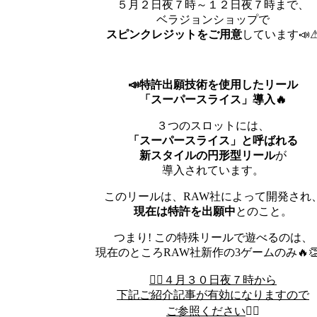
５月２日夜７時～１２日夜７時まで、
ベラジョンショップで
スピンクレジットをご用意
しています📣
📣
特許出願技術を使用したリール
「スーパースライス」導入
🔥
３つのスロットには、
「スーパースライス」と呼ばれる
新スタイルの円形型リール
が
導入されています。
このリールは、RAW社によって開発され
現在は特許を出願中
とのこと。
つまり! この特殊リールで遊べるのは、
現在のところRAW社新作の3ゲームのみ🔥👏
👇🏻
４月３０日夜７時から
下記ご紹介記事が有効になりますので
ご参照ください
👇🏻