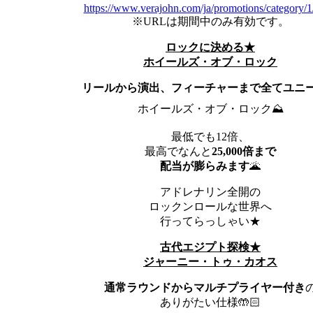
https://www.verajohn.com/ja/promotions/category/
※URLは期間中のみ有効です。
ロックに決める★
ホイールズ・オブ・ロック
リールから演出、フィーチャーまで全てユニ
ホイールズ・オブ・ロック⛰
最低でも12倍、
最高でなんと
25,000
倍まで
配当が膨らみます
🌋
アドレナリン全開の
ロックンロールな世界へ
行ってらっしゃい★
古代エジプト探検★
ジャーニー・トゥ・カオス
通常ラウンドからマルチプライヤー付き
ありがたい仕様🤲🏻