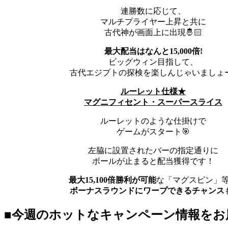
連勝数に応じて、
マルチプライヤー上昇と共に
古代神が画面上に出現🤴🏻
最大配当はなんと
15,000
倍
!
ビッグウィン目指して、
古代エジプトの探検を楽しんじゃいましょ
ルーレット仕様★
マグニフィセント・スーパースライス
ルーレットのような仕掛けで
ゲームがスタート🎯
左脇に設置されたバーの指定通りに
ボールが止まると配当獲得です！
最大
15,100
倍勝利が可能
な「マグスピン」
ボーナスラウンドにワープできるチャンス
■
今週のホットなキャンペーン情報をお