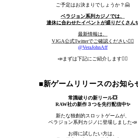
ご予定はお決まりでしょうか？🤗
ベラジョン系列カジノでは、
連休に合わせたイベントが盛りだくさん
最新情報は、
VJGA公式Twitterでご確認ください👉🏻
@VeraJohnAff
📣まずは下記にご紹介します👇🏻
■新ゲームリリースのお知ら
常識破りの新リール
💥
RAW
社の新作３つを先行配信中✨
新たな独創的スロットゲームが、
ベラジョン系列カジノに登場しました📣
お得に試したい方は、