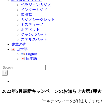
ベラジョンカジノ
インターカジノ
遊雅堂
カジノシークレット
ミスティーノ
ボアベット
ジャンボベット
ステルスベット
先輩の声
日本語
English
日本語
Search
for:
View
Larger
Image
2022年5月最新キャンペーンのお知らせ★第1弾★
ゴールデンウィークが始まりますね！