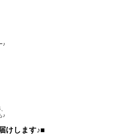
ー♪
等、
も♪
届けします♪
■