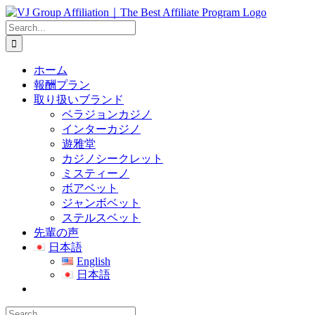
Skip
to
Search
content
for:
ホーム
報酬プラン
取り扱いブランド
ベラジョンカジノ
インターカジノ
遊雅堂
カジノシークレット
ミスティーノ
ボアベット
ジャンボベット
ステルスベット
先輩の声
日本語
English
日本語
Search