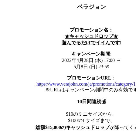
ベラジョン
プロモーション名：
★キャッシュドロップ★
遊んでるだけでイイんです!
キャンペーン期間
:
2022年4月28日 (木) 17:00 ～
5月8日 (日) 23:59
プロモーション
URL
：
https://www.verajohn.com/ja/promotions/category/
※URLはキャンペーン期間中のみ有効で
10日間連続
💰
$10のミニサイズから、
$100のLサイズまで、
総額
$15,000のキャッシュドロップ
が降ってくる