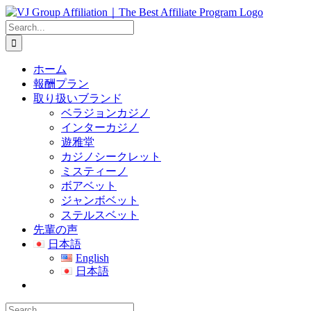
Skip
to
Search
content
for:
ホーム
報酬プラン
取り扱いブランド
ベラジョンカジノ
インターカジノ
遊雅堂
カジノシークレット
ミスティーノ
ボアベット
ジャンボベット
ステルスベット
先輩の声
日本語
English
日本語
Search