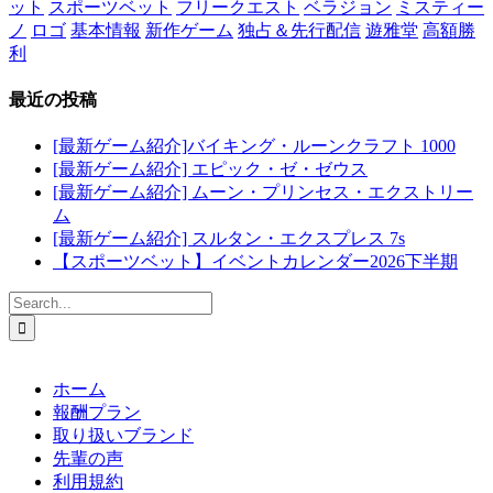
ット
スポーツベット
フリークエスト
ベラジョン
ミスティー
ノ
ロゴ
基本情報
新作ゲーム
独占＆先行配信
遊雅堂
高額勝
利
最近の投稿
[最新ゲーム紹介]バイキング・ルーンクラフト 1000
[最新ゲーム紹介] エピック・ゼ・ゼウス
[最新ゲーム紹介] ムーン・プリンセス・エクストリー
ム
[最新ゲーム紹介] スルタン・エクスプレス 7s
【スポーツベット】イベントカレンダー2026下半期
Search
for:
ホーム
報酬プラン
取り扱いブランド
先輩の声
利用規約