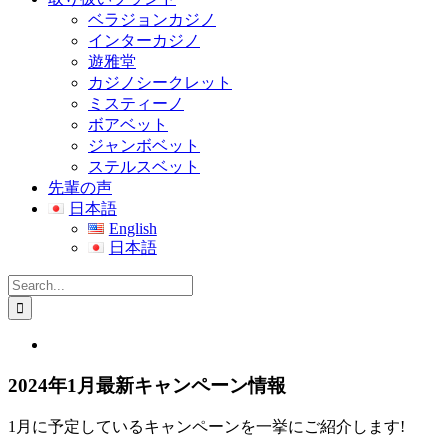
ベラジョンカジノ
インターカジノ
遊雅堂
カジノシークレット
ミスティーノ
ボアベット
ジャンボベット
ステルスベット
先輩の声
日本語
English
日本語
Search
for:
View
Larger
Image
2024年1月最新キャンペーン情報
1月に予定しているキャンペーンを一挙にご紹介します!