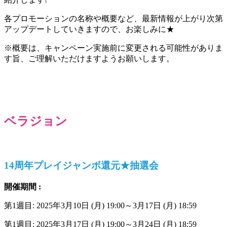
各プロモーションの名称や概要など、最新情報が上がり次第
アップデートしていきますので、お楽しみに★
※概要は、キャンペーン実施前に変更される可能性がありま
す旨、ご理解いただけますようお願いします。
ベラジョン
14周年プレイジャンボ還元★抽選会
開催期間 :
第1週目: 2025年3月10日 (月) 19:00～3月17日 (月) 18:59
第1週目: 2025年3月17日 (月) 19:00～3月24日 (月) 18:59