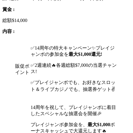
賞金
:
総額$14,000
内容 :
✅14周年の特大キャンペーン✨プレイジ
ャンボの参加金を
最大
$1,000
還元
!
✅2週連続🔥各週総額$7,000の当選チャン
販促ポ
ス!
イント
✅プレイジャンボでも、お好きなスロッ
ト＆ライブカジノでも、抽選券ゲット✌
14周年を祝して、プレイジャンボに着目
したスペシャルな抽選会を開催🎉
プレイジャンボ参加金を、
最大
$1,000
ボ
ーナスキャッシュで大還元します🔥