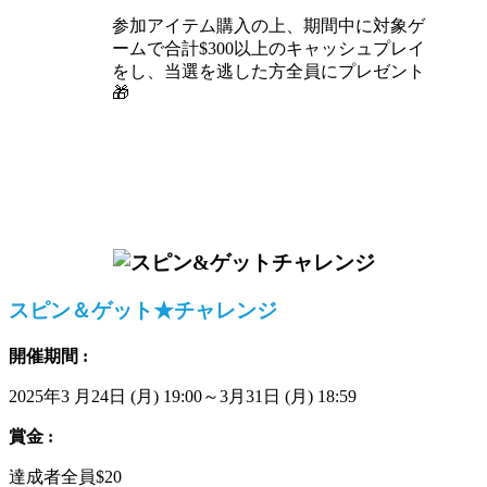
参加アイテム購入の上、期間中に対象ゲ
ームで合計$300以上のキャッシュプレイ
をし、当選を逃した方全員にプレゼント
🎁
スピン＆ゲット★チャレンジ
開催期間 :
2025年3 月24日 (月) 19:00～3月31日 (月) 18:59
賞金 :
達成者全員$20