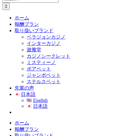
for:
ホーム
報酬プラン
取り扱いブランド
ベラジョンカジノ
インターカジノ
遊雅堂
カジノシークレット
ミスティーノ
ボアベット
ジャンボベット
ステルスベット
先輩の声
日本語
English
日本語
ホーム
報酬プラン
取り扱いブランド