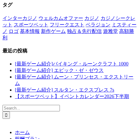
タグ
インターカジノ
ウェルカムオファー
カジノ
カジノシークレ
ット
スポーツベット
フリークエスト
ベラジョン
ミスティー
ノ
ロゴ
基本情報
新作ゲーム
独占＆先行配信
遊雅堂
高額勝
利
最近の投稿
[最新ゲーム紹介]バイキング・ルーンクラフト 1000
[最新ゲーム紹介] エピック・ゼ・ゼウス
[最新ゲーム紹介] ムーン・プリンセス・エクストリー
ム
[最新ゲーム紹介] スルタン・エクスプレス 7s
【スポーツベット】イベントカレンダー2026下半期
Search
for:
ホーム
報酬プラン