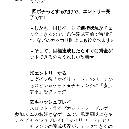
うなら!
1回ポチっとするだけで、エントリー完
了
です!
💡しかも、同じページで
進捗状況
がチェ
ックできるので、条件達成直前で時間切
れ! などのガッカリ防止にも役立ちます♪
💡そして、
目標達成したらすぐに賞金ゲ
ット
できるのもうれしい改善★
①エントリーする
ログイン後「マイリワード」のページか
らスピン＆ゲット★チャレンジに「参加
する」をクリック
②キャッシュプレイ
スロット・ライブカジノ・テーブルゲー
参加ス
ム
のお好きなゲームで、規定額以上をキ
テップ
ャッシュプレイ! 「マイリワード」でチ
ャレンジの達成状況がチェックできるの