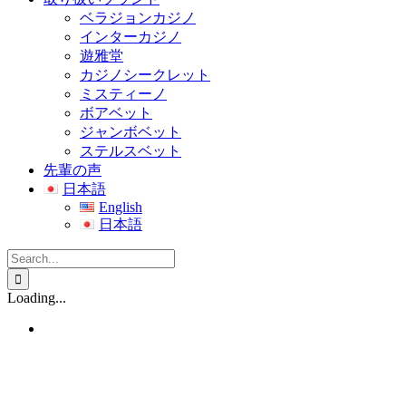
ベラジョンカジノ
インターカジノ
遊雅堂
カジノシークレット
ミスティーノ
ボアベット
ジャンボベット
ステルスベット
先輩の声
日本語
English
日本語
Search
for:
Loading...