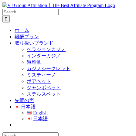
Skip
to
Search
content
for:
ホーム
報酬プラン
取り扱いブランド
ベラジョンカジノ
インターカジノ
遊雅堂
カジノシークレット
ミスティーノ
ボアベット
ジャンボベット
ステルスベット
先輩の声
日本語
English
日本語
Search